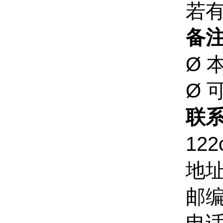
若
备
Ø 
Ø
联
12
地
邮编