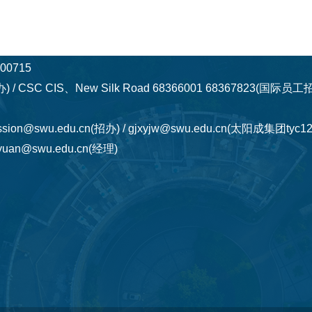
0715
) / CSC CIS、New Silk Road 68366001 68367823(国际
ssion@swu.edu.cn(招办) / gjxyjw@swu.edu.cn(太阳成集团tyc1
uan@swu.edu.cn(经理)