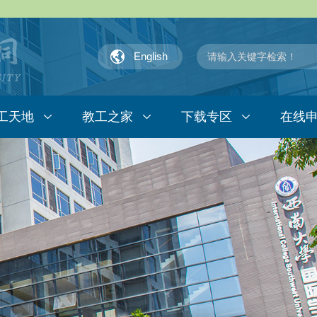
English
工天地
教工之家
下载专区
在线