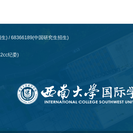
员工招生) / 68366189(中国研究生招生)
22cc纪委)