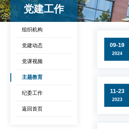
党建工作
组织机构
09-19
党建动态
2024
党课视频
主题教育
11-23
纪委工作
2023
返回首页