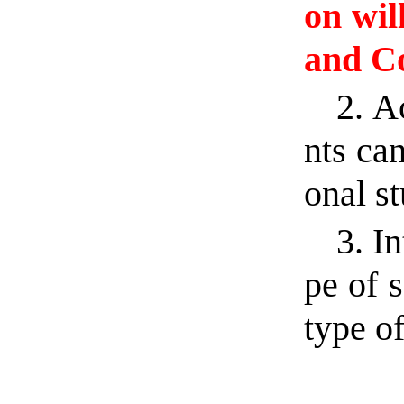
on wil
and Co
2. A
nts ca
onal s
3. I
pe of 
type o