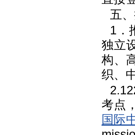
五、
1
．
独立
构、
织、
2.
1
考点
国际中
missi