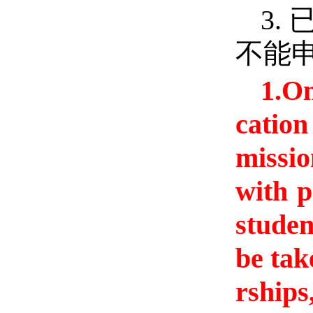
3
不能
1.On
cation
missio
with p
studen
be tak
rships