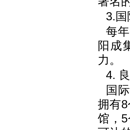
著名
3.
国
每年
阳成
力。
4.
国
拥有
8
馆，
5