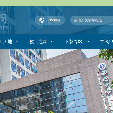
English
工天地
教工之家
下载专区
在线