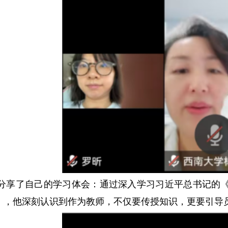
分享了自己的学习体会：通过深入学习习近平总书记的《
》，他深刻认识到作为教师，不仅要传授知识，更要引导