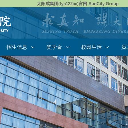
太阳成集团(tyc122cc)官网-SunCity Group
招生信息
奖学金
校园生活
员