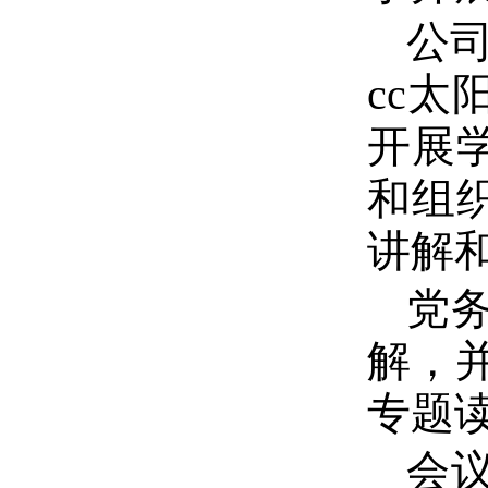
公
cc
开展
和组
讲解
党
解，并
专题
会