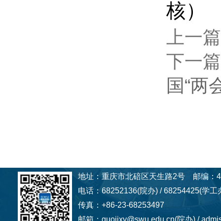
核）
上一篇
下一篇
国“两
地址：重庆市北碚区天生路2号 邮编：40
电话：68252136(院办) / 68254425(学工办
传真：+86-23-68253497
邮箱：guojixy@swu.edu.cn(院办) / admi