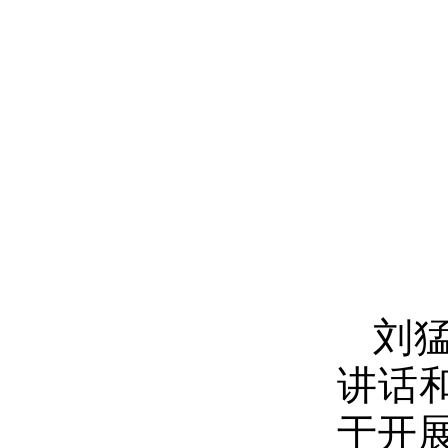
刘
讲话
于开